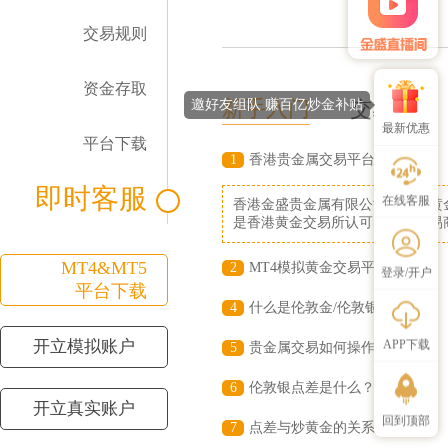
交易规则
资金存取
新手入门
交易问题
邀好友组队 赚百亿炒金补贴
最新优惠
平台下载
1
香港贵金属交易平台
即时客服
在线客服
香港金盛贵金属有限公司为香港黄
是香港黄金交易所认可的电子交易
MT4&MT5
2
MT4模拟黄金交易平台
登录/开户
平台下载
4
什么是伦敦金/伦敦银
开立模拟账户
APP下载
5
贵金属交易如何操作
6
伦敦银点差是什么？
开立真实账户
回到顶部
7
点差与炒黄金的关系